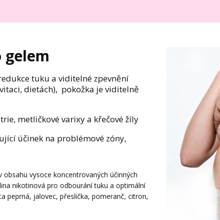
o gelem
 redukce tuku a viditelné zpevnění
itaci, dietách), pokožka je viditelně
trie, metličkové varixy a křečové žíly
izující účinek na problémové zóny,
 v obsahu vysoce koncentrovaných účinných
elina nikotinová pro odbourání tuku a optimální
ta peprná, jalovec, přeslička, pomeranč, citron,