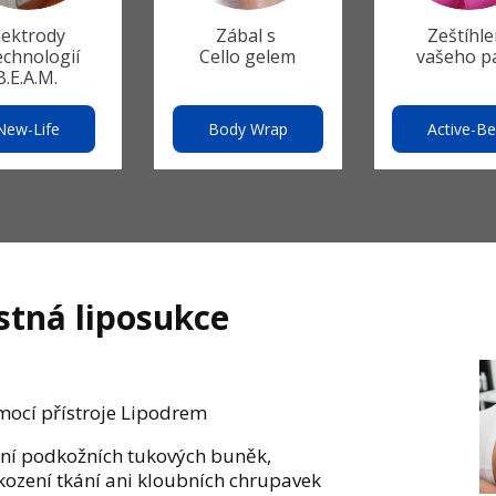
lektrody
Zábal s
Zeštíhle
echnologií
Cello gelem
vašeho p
B.E.A.M.
New-Life
Body Wrap
Active-Be
stná liposukce
mocí přístroje Lipodrem
ání podkožních tukových buněk,
škození tkání ani kloubních chrupavek