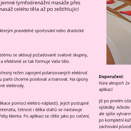
 jemné lymfodrenážní masáže přes
asáž celého těla až po zeštíhlující
s, kterým pravidelné sportování nebo drastické
stému se aktivují požadované svalové skupiny,
a efektivně se tak formuje Vaše tělo.
přesný režim zapojení polarizovaných elektrod
Doporučení:
ou partii chceme posilovat a tvarovat. Na úpony
Kúra alespoň 2x 
né elektrody.
aplikací
Již po prvním oš
ikace pomocí elektro-náplastí). Jejich postupné
výsledky. Ačkoli
ntenzita, četnost i délka stahů se nastavuje
ale spíše vytvaro
eby klienta. Po aplikaci se cítíte jako po cvičení,
po kompletní kúře
zachování původ