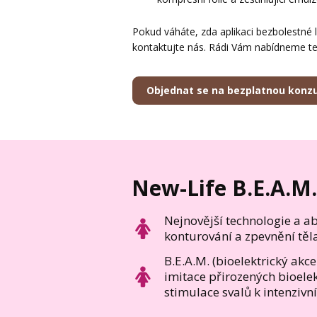
Pokud váháte, zda aplikaci bezbolestné 
kontaktujte nás. Rádi Vám nabídneme te
Objednat se na bezplatnou konzu
New-Life B.E.A.M.
Nejnovější technologie a ab
konturování a zpevnění těl
B.E.A.M. (bioelektrický ak
imitace přirozených bioelek
stimulace svalů k intenzivní