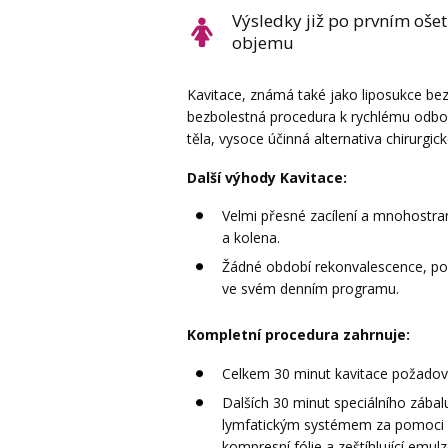
Výsledky již po prvním ošet
objemu
Kavitace, známá také jako liposukce bez s
bezbolestná procedura k rychlému odbou
těla, vysoce účinná alternativa chirurgick
Další výhody Kavitace:
Velmi přesné zacílení a mnohostran
a kolena.
Žádné období rekonvalescence, po 
ve svém denním programu.
Kompletní procedura zahrnuje:
Celkem 30 minut kavitace požadova
Dalších 30 minut speciálního zábal
lymfatickým systémem za pomoci př
kompresní fólie a zeštíhlující emu