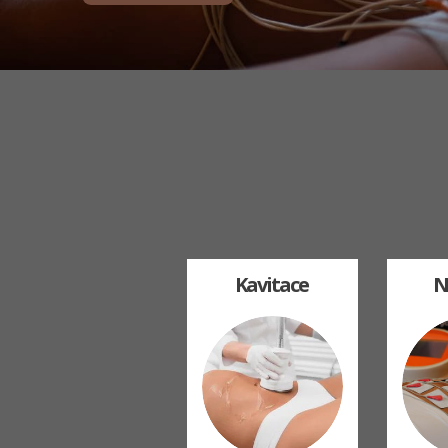
Kavitace
N