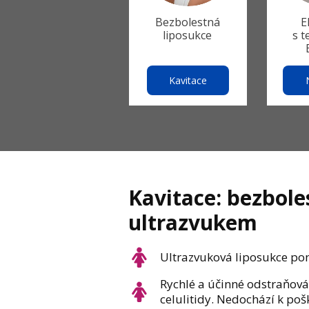
Bezbolestná
E
liposukce
s t
Kavitace
Kavitace: bezbole
ultrazvukem
Ultrazvuková liposukce po
Rychlé a účinné odstraňov
celulitidy. Nedochází k po