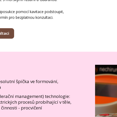
liposukce pomocí kavitace podstoupit,
rmín pro bezplatnou konzultaci.
ltaci
solutní špička ve formování,
a
celerační management) technologie:
trických procesů probíhající v těle,
 činnosti - procvičení