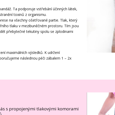
bandáž. Ta podporuje vstřebání účinných látek,
stranění toxinů z organismu.
se na všechny ošetřované partie. Tlak, který
nitřního tlaku v mezibuněčném prostoru. Tím jsou
ádět přebytečné tekutiny spolu se zplodinami
ení maximálních výsledků. K udržení
poručujeme následnou péči zábalem 1 – 2x
 pás s propojenými tlakovými komorami
ů