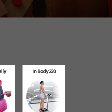
lly
In Body 230