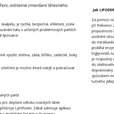
ření, viditelné zmenšení tělesného
Jak LIPODER
Z
a pomoci ní
kalpelu, je rychlá, bezpečná, efektivní, zcela
při frekvenci
rávání tuku v určených problémových partiích
propustnosti
é liposukce.
uvolnění obsa
do mezibuněč
probíhá enzym
triglyceridů n
né využití: stehna, záda, bříško, zadeček, boky
je rozpustný 
do oběhového
ošetření je možno ihned odejít a pokračovat
dopravovány 
způsobem met
tučného jídla)
ných partií.
u pro zlepšení odtoku toxických látek
ístroje Lymfoven. Zábal zahrnuje aplikaci
lze s mořskými řasami a Guaranou.