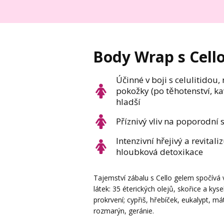
Body Wrap s Cell
Účinné v boji s celulitidou,
pokožky (po těhotenství, kav
hladší
Příznivý vliv na poporodní s
Intenzivní hřejivý a revital
hloubková detoxikace
Tajemství zábalu s Cello gelem spočívá
látek: 35 éterických olejů, skořice a kys
prokrvení; cypřiš, hřebíček, eukalypt, má
rozmarýn, geránie.