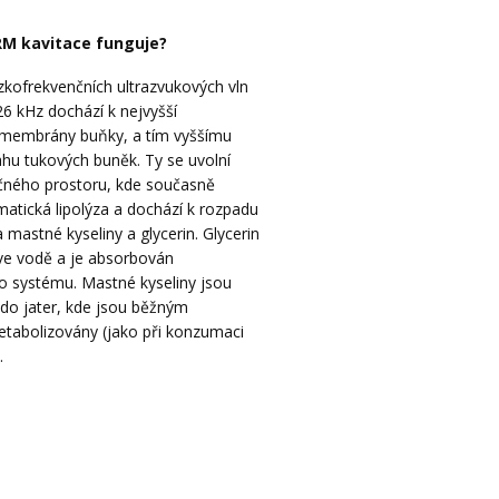
M kavitace funguje?
zkofrekvenčních ultrazvukových vln
 26 kHz dochází k nejvyšší
 membrány buňky, a tím vyššímu
hu tukových buněk. Ty se uvolní
ného prostoru, kde současně
atická lipolýza a dochází k rozpadu
a mastné kyseliny a glycerin. Glycerin
ve vodě a je absorbován
 systému. Mastné kyseliny jsou
do jater, kde jsou běžným
abolizovány (jako při konzumaci
.