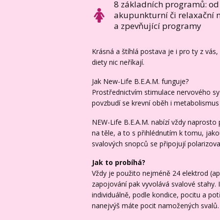
8 základních programů: od
akupunkturní či relaxační m
a zpevňující programy
Krásná a štíhlá postava je i pro ty z vá
diety nic neříkají.
Jak New-Life B.E.A.M. funguje?
Prostřednictvím stimulace nervového sy
povzbudí se krevní oběh i metabolismus 
NEW-Life B.E.A.M. nabízí vždy naprosto 
na těle, a to s přihlédnutím k tomu, jak
svalových snopců se připojují polarizova
Jak to probíhá?
Vždy je použito nejméně 24 elektrod (apl
zapojování pak vyvolává svalové stahy. I
individuálně, podle kondice, pocitu a potř
nanejvýš máte pocit namožených svalů.