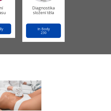
ní
Diagnostika
asu
složení těla
lly
In Body
230