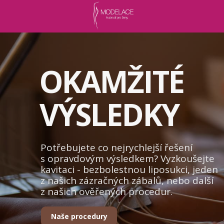
OKAMŽITÉ
VÝSLEDKY
Potřebujete co nejrychlejší řešení
s opravdovým výsledkem? Vyzkoušejte
kavitaci - bezbolestnou liposukci, jeden
z našich zázračných zábalů, nebo další
z našich ověřených procedur.
Naše procedury