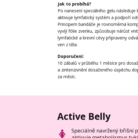
Jak to probíhá?
Po nanesení speciálního gelu následuje 
aktivuje lymfatický systém a podpoří od
Principem bandáže je rovnoměrná kompre
vyvíjí fólie zvenku, způsobuje nárůst v
lymfatické a krevní cévy připraveny odv
ven z těla.
Doporučení:
10 zábalů v průběhu 1 měsíce pro dosaž
a zintenzivnění dosaženého úspěchu do
za měsíc.
Active Belly
Speciálně navržený břišní
aktivuje metabolismus tuk