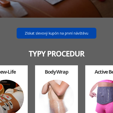
Získat slevový kupón na první návštěvu
TYPY PROCEDUR
ew-Life
Body Wrap
Active Be