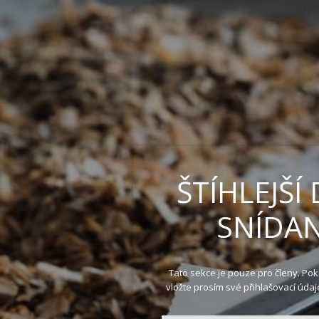
ŠTÍHLEJŠÍ 
SNÍDAN
Tato sekce je pouze pro členy. Pok
vložte prosím své přihlašovací údaje