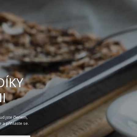
DÍKY
I
ud jste členem,
 a přihlaste se.