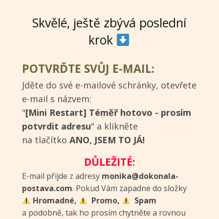
Skvělé, ještě zbývá poslední
krok
POTVRĎTE SVŮJ E-MAIL:
Jděte do své e-mailové schránky, otevřete
e-mail s názvem:
"
[Mini Restart] Téměř hotovo - prosím
potvrdit adresu
" a klikněte
na tlačítko
ANO, JSEM TO JÁ!
DŮLEŽITÉ:
E-mail přijde z adresy
monika@dokonala-
postava.com
. Pokud Vám zapadne do složky
Hromadné,
Promo,
Spam
a podobně, tak ho prosím chytněte a rovnou