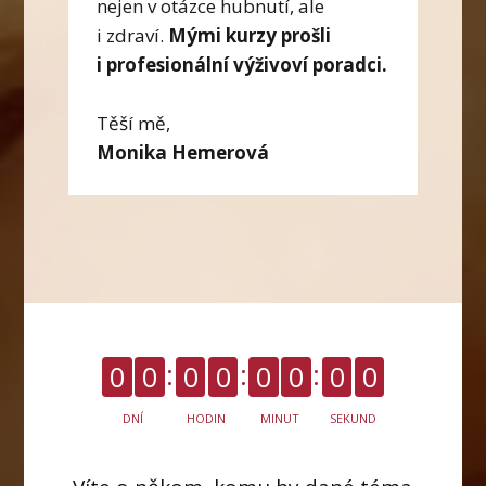
nejen v otázce hubnutí, ale
i zdraví.
Mými kurzy prošli
i profesionální výživoví poradci.
Těší mě,
Monika Hemerová
0
0
0
0
0
0
0
0
DNÍ
HODIN
MINUT
SEKUND