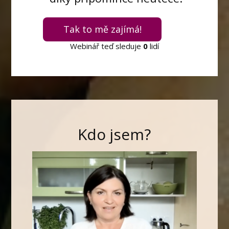
Tak to mě zajímá!
Webinář teď sleduje
0
lidí
Kdo jsem?