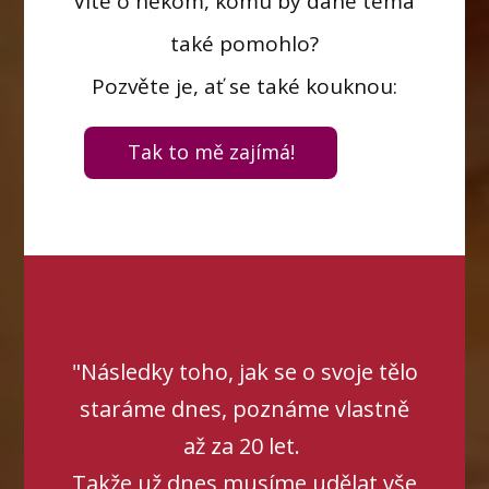
Víte o někom, komu by dané téma
také pomohlo?
Pozvěte je, ať se také kouknou:
Tak to mě zajímá!
"Následky toho, jak se o svoje tělo
staráme dnes, poznáme vlastně
až za 20 let.
Takže už dnes musíme udělat vše