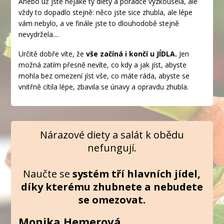
Anebo už jste nějaké ty diety a poradce vyzkoušela, ale
vždy to dopadlo stejně: něco jste sice zhubla, ale lépe
vám nebylo, a ve finále jste to dlouhodobě stejně
nevydržela....
Určitě dobře víte, že
vše začíná i končí u JÍDLA.
Jen
možná zatím přesně nevíte, co kdy a jak jíst, abyste
mohla bez omezení jíst vše, co máte ráda, abyste se
vnitřně cítila lépe, zbavila se únavy a opravdu zhubla.
Nárazové diety a salát k obědu
nefungují.
Naučte se
systém tří hlavních jídel,
díky kterému zhubnete
a
nebudete
se omezovat.
Monika Hemerová