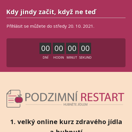
Kdy jindy začít, když ne teď
Přihlásit se můžete do středy 20. 10. 2021.
0
0
0
0
0
0
0
0
DNÍ
HODIN
MINUT
SEKUND
1. velký online kurz zdravého jídla
a hubnutí