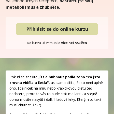
na jednoduchých receptech,
nastartujte svůj
metabolismus a zhubněte.
Přihlásit se do online kurzu
Do kurzu už vstoupilo
více než 950 žen
Pokud se snažíte
jíst a hubnout podle toho "co jste
zrovna viděla a četla"
, asi sama cítíte, že to není úplně
ono. Jídelníček na míru nebo krabičkovou dietu teď
nechcete, protože vás to bude stát majlant - a stejně
doma musíte nasytit i další hladové krky. Kterým to také
musí chutnat, že? :))