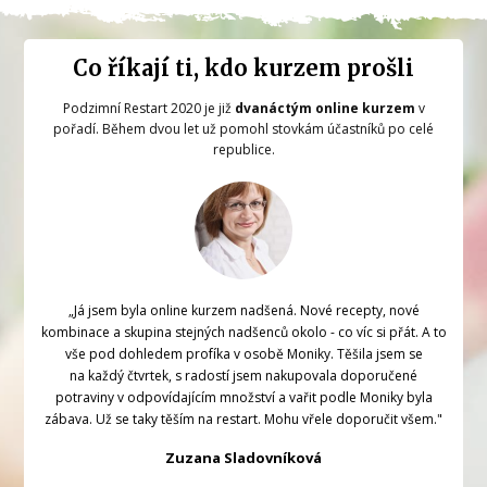
Co říkají ti, kdo kurzem prošli
Podzimní Restart 2020 je již
dvanáctým online kurzem
v
pořadí. Během dvou let už pomohl stovkám účastníků po celé
republice.
„Já jsem byla online kurzem nadšená. Nové recepty, nové
kombinace a skupina stejných nadšenců okolo - co víc si přát. A to
vše pod dohledem profíka v osobě Moniky. Těšila jsem se
na každý čtvrtek, s radostí jsem nakupovala doporučené
potraviny v odpovídajícím množství a vařit podle Moniky byla
zábava. Už se taky těším na restart. Mohu vřele doporučit všem."
Zuzana Sladovníková