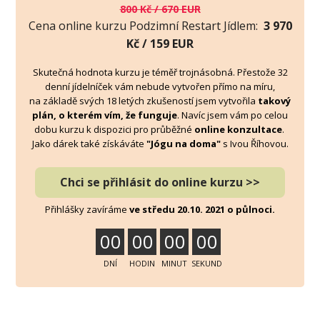
800 Kč / 670 EUR
Cena online kurzu Podzimní Restart Jídlem:
3 970
Kč / 159 EUR
Skutečná hodnota kurzu je téměř trojnásobná. Přestože 32
denní jídelníček vám nebude vytvořen přímo na míru,
na základě svých 18 letých zkušeností jsem vytvořila
takový
plán, o kterém vím, že funguje
. Navíc jsem vám po celou
dobu kurzu k dispozici pro průběžné
online konzultace
.
Jako dárek také získáváte
"Jógu na doma"
s Ivou Říhovou.
Chci se přihlásit do online kurzu >>
Přihlášky zavíráme
ve středu 20.10. 2021 o půlnoci.
0
0
0
0
0
0
0
0
DNÍ
HODIN
MINUT
SEKUND