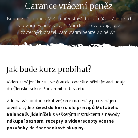
Garance vrácení peněz
Nebude něco podle Vašich představ? I to se může stát. Pokud
v prvním týdnu zjistíte, že Vám kurz nevyhovuje, bez
zbytečných otázek Vám vrátím peníze v plné výši.
Jak bude kurz probíhat?
V den zahájení kurzu, ve čtvrtek, obdržíte přihlašovací údaje
do Členské sekce Podzimního Restartu.
Zde na vás budou čekat veškeré materiály pro zahájení
prvního týdne:
úvod do kurzu dle principů Metabolic
Balance®, jídelníček
s veškerými instrukcemi a návody,
nákupní seznam, recepty a videorecepty včetně
pozvánky do facebookové skupiny.