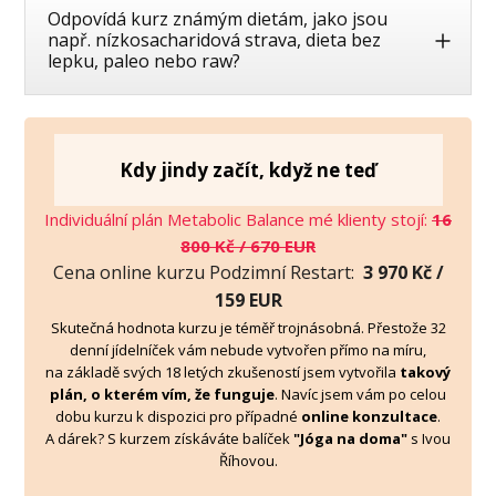
Odpovídá kurz známým dietám, jako jsou
např. nízkosacharidová strava, dieta bez
lepku, paleo nebo raw?
Kdy jindy začít, když ne teď
Individuální plán Metabolic Balance mé klienty stojí:
16
800 Kč / 670 EUR
Cena online kurzu Podzimní Restart:
3 970 Kč /
159 EUR
Skutečná hodnota kurzu je téměř trojnásobná. Přestože 32
denní jídelníček vám nebude vytvořen přímo na míru,
na základě svých 18 letých zkušeností jsem vytvořila
takový
plán, o kterém vím, že funguje
. Navíc jsem vám po celou
dobu kurzu k dispozici pro případné
online konzultace
.
A dárek? S kurzem získáváte balíček
"Jóga na doma"
s Ivou
Říhovou.