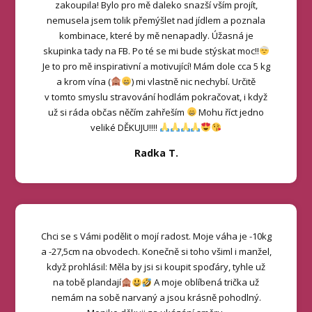
zakoupila! Bylo pro mě daleko snazší vším projít,
nemusela jsem tolik přemýšlet nad jídlem a poznala
kombinace, které by mě nenapadly. Úžasná je
skupinka tady na FB. Po té se mi bude stýskat moc!!
Je to pro mě inspirativní a motivující! Mám dole cca 5 kg
a krom vína (
) mi vlastně nic nechybí. Určitě
v tomto smyslu stravování hodlám pokračovat, i když
už si ráda občas něčím zahřeším
Mohu říct jedno
veliké DĚKUJU!!!!
Radka T.
Chci se s Vámi podělit o mojí radost. Moje váha je -10kg
a -27,5cm na obvodech. Konečně si toho všiml i manžel,
když prohlásil: Měla by jsi si koupit spoďáry, tyhle už
na tobě plandají
A moje oblíbená trička už
nemám na sobě narvaný a jsou krásně pohodlný.