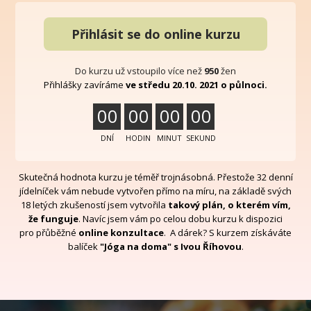
Přihlásit se do online kurzu
Do kurzu už vstoupilo více než
950
žen
Přihlášky zavíráme
ve středu 20.10. 2021 o půlnoci.
0
0
0
0
0
0
0
0
DNÍ
HODIN
MINUT
SEKUND
Skutečná hodnota kurzu je téměř trojnásobná. Přestože 32 denní
jídelníček vám nebude vytvořen přímo na míru, na základě svých
18 letých zkušeností jsem vytvořila
takový plán, o kterém vím,
že funguje
. Navíc jsem vám po celou dobu kurzu k dispozici
pro přůběžné
online konzultace
. A dárek? S kurzem získáváte
balíček
"Jóga na doma" s Ivou Říhovou
.