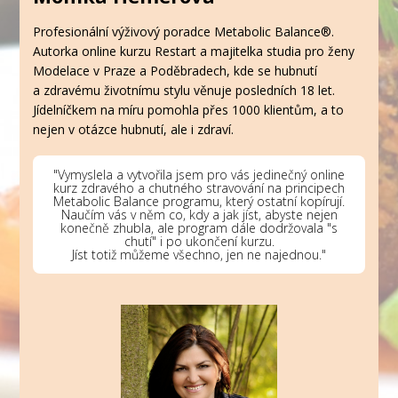
Profesionální výživový poradce Metabolic Balance®.
Autorka online kurzu Restart a majitelka studia pro ženy
Modelace v Praze a Poděbradech, kde se hubnutí
a zdravému životnímu stylu věnuje posledních 18 let.
Jídelníčkem na míru pomohla přes 1000 klientům, a to
nejen v otázce hubnutí, ale i zdraví.
"Vymyslela a vytvořila jsem pro vás jedinečný online
kurz zdravého a chutného stravování na principech
Metabolic Balance programu, který ostatní kopírují.
Naučím vás v něm co, kdy a jak jíst, abyste nejen
konečně zhubla, ale program dále dodržovala "s
chutí" i po ukončení kurzu.
Jíst totiž můžeme všechno, jen ne najednou."