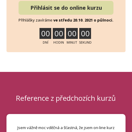
Přihlásit se do online kurzu
Přihlášky zavíráme
ve středu 20.10. 2021 o půlnoci.
0
0
0
0
0
0
0
0
DNÍ
HODIN
MINUT
SEKUND
Reference z předchozích kurzů
Jsem vážně moc vděčná a šťastná, že jsem on-line kurz