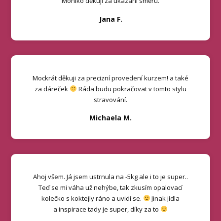
Moniko děkuji za ukázání směru.
Jana F.
Mockrát děkuji za precizní provedení kurzem! a také
za dáreček
Ráda budu pokračovat v tomto stylu
stravování.
Michaela M.
Ahoj všem. Já jsem ustrnula na -5kg ale i to je super..
Teď se mi váha už nehýbe, tak zkusím opalovací
kolečko s koktejly ráno a uvidí se.
Jinak jídla
a inspirace tady je super, díky za to