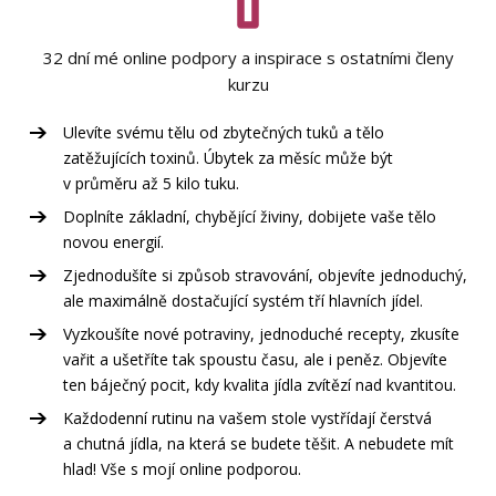
32 dní mé online podpory a inspirace s ostatními členy
kurzu
Ulevíte svému tělu od zbytečných tuků a tělo
zatěžujících toxinů. Úbytek za měsíc může být
v průměru až 5 kilo tuku.
Doplníte základní, chybějící živiny, dobijete vaše tělo
novou energií.
Zjednodušíte si způsob stravování, objevíte jednoduchý,
ale maximálně dostačující systém tří hlavních jídel.
Vyzkoušíte nové potraviny, jednoduché recepty, zkusíte
vařit a ušetříte tak spoustu času, ale i peněz. Objevíte
ten báječný pocit, kdy kvalita jídla zvítězí nad kvantitou.
Každodenní rutinu na vašem stole vystřídají čerstvá
a chutná jídla, na která se budete těšit. A nebudete mít
hlad! Vše s mojí online podporou.