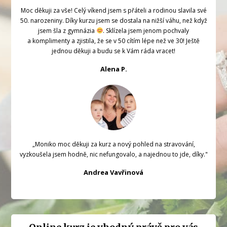
Moc děkuji za vše! Celý víkend jsem s přáteli a rodinou slavila své
50. narozeniny. Díky kurzu jsem se dostala na nižší váhu, než když
jsem šla z gymnázia
. Sklízela jsem jenom pochvaly
a komplimenty a zjistila, že se v 50 cítím lépe než ve 30! Ještě
jednou děkuji a budu se k Vám ráda vracet!
Alena P.
„Moniko moc děkuji za kurz a nový pohled na stravování,
vyzkoušela jsem hodně, nic nefungovalo, a najednou to jde, díky."
Andrea Vavřinová