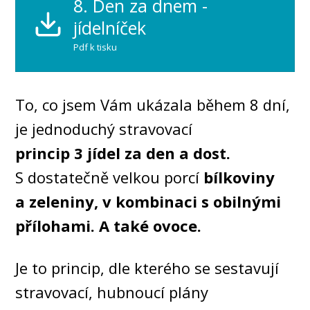
8. Den za dnem -
jídelníček
Pdf k tisku
To, co jsem Vám ukázala během 8 dní,
je jednoduchý stravovací
princip 3 jídel za den a dost.
S dostatečně velkou porcí
bílkoviny
a zeleniny, v kombinaci s obilnými
přílohami. A také ovoce.
Je to princip, dle kterého se sestavují
stravovací, hubnoucí plány