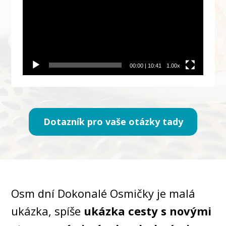
00:00
|
10:41
1.00x
Dotazník pro vaše otázky tady
Osm dní Dokonalé Osmičky je malá
ukázka, spíše
ukázka cesty s novými