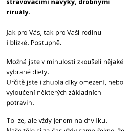
stravovacími návyky, drobnými
riruály.
Jak pro Vás, tak pro Vaši rodinu
i blízké. Postupně.
Možná jste v minulosti zkoušeli nějaké
vybrané diety.
Určitě jste i zhubla díky omezení, nebo
vyloučení některých základních
potravin.
To lze, ale vždy jenom na chvilku.
Naše tělo si za čas vždy samo řekne, že