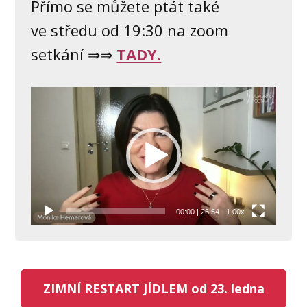
Přímo se můžete ptát také
ve středu od 19:30 na zoom
setkání ⇒⇒
TADY.
Video
přehrávač
00:00
|
26:54
1.00x
ZIMNÍ RESTART JÍDLEM od 23. ledna