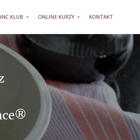
ANC KLUB
ONLINE KURZY
KONTAKT
z
ance®