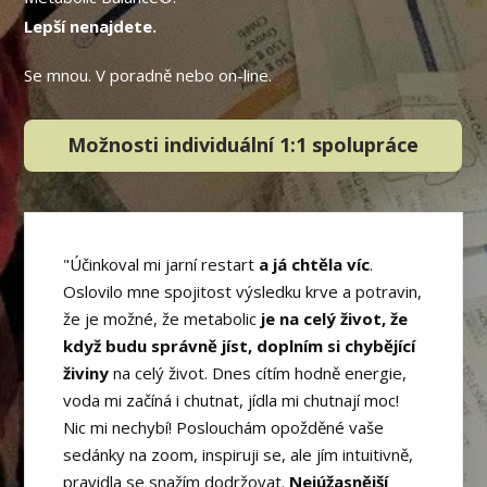
Lepší nenajdete.
Se mnou. V poradně nebo on-line.
Možnosti individuální 1:1 spolupráce
"Účinkoval mi jarní restart
a já chtěla víc
.
Oslovilo mne spojitost výsledku krve a potravin,
že je možné, že metabolic
je na celý život, že
když budu správně jíst, doplním si chybějící
živiny
na celý život. Dnes cítím hodně energie,
voda mi začíná i chutnat, jídla mi chutnají moc!
Nic mi nechybí! Poslouchám opožděné vaše
sedánky na zoom, inspiruji se, ale jím intuitivně,
pravidla se snažím dodržovat.
Nejúžasnější