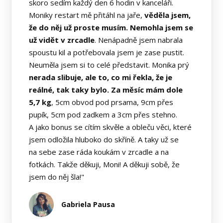
skoro sedím každý den 6 hodin v kanceláři.
Moniky restart mě přitáhl na jaře,
věděla jsem,
že do něj už proste musím. Nemohla jsem se
už vidět v zrcadle
. Nenápadně jsem nabrala
spoustu kil a potřebovala jsem je zase pustit.
Neuměla jsem si to celé představit. Monika prý
nerada slibuje, ale to, co mi řekla, že je
reálné, tak taky bylo. Za měsíc mám dole
5,7 kg
, 5cm obvod pod prsama, 9cm přes
pupík, 5cm pod zadkem a 3cm přes stehno.
A jako bonus se cítím skvěle a obleču věci, které
jsem odložila hluboko do skříně. A taky už se
na sebe zase ráda koukám v zrcadle a na
fotkách. Takže děkuji, Moni! A děkuji sobě, že
jsem do něj šla!"
Gabriela Pausa