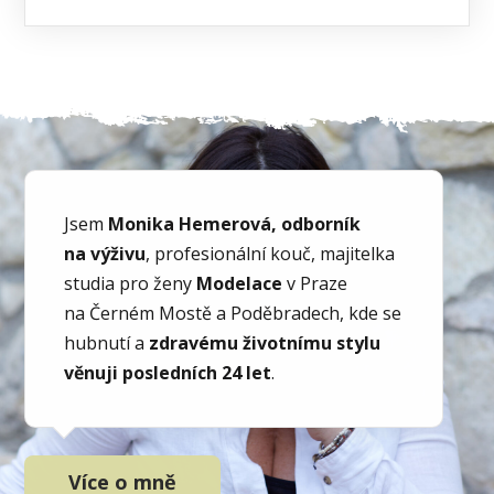
Jsem
Monika Hemerová, odborník
na výživu
, profesionální kouč, majitelka
studia pro ženy
Modelace
v Praze
na Černém Mostě a Poděbradech, kde se
hubnutí a
zdravému životnímu stylu
věnuji posledních 24 let
.
Více o mně