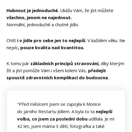
Hubnout je jednoduché.
Ukážu Vám, že jíst můžete
všechno, jenom ne najednout.
Normální, jednoduché a chutné jídlo.
Chtít
i v jídle pro sebe jen to nejlepší.
V každém věku. Ne
nejvíc
, pouze kvalita nad kvantitou.
K tomu pár
základních principů stravování,
díky kterým
žít a jíst pomůže Vám i všem kolem Vás,
předejít
spoustě zdravotních komplikací do budoucna
.
"Před měsícem jsem se zapojila k Monice
do jarního Restartu Jídlem. A byla to ta
nejlepší
volba, co jsem za poslední dobu
udělala. Je mi
42 let, jsem máma 3 dětí, fotografka a také