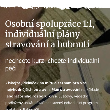
Osobní spolupráce 1:1,
individuální plány
stravování a hubnutí
nechcete kurz, chcete individuální
péči
Získejte jídelníček na míru a seznam pro Vás
nejvhodnějších potravin. Plán stravování n
a základě
laboratorního rozboru krve.
Světový, vědecky
podložený unikát, lékaři sestavený individuální program
Metabolic Balance®.