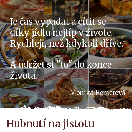
Je čas vypadat a cítit se
díky jídlu nejlíp v živote.
Rychleji, než kdykoli dříve.
A udržet si "to" do konce
života.
Monika Hemerová
Hubnutí na jistotu