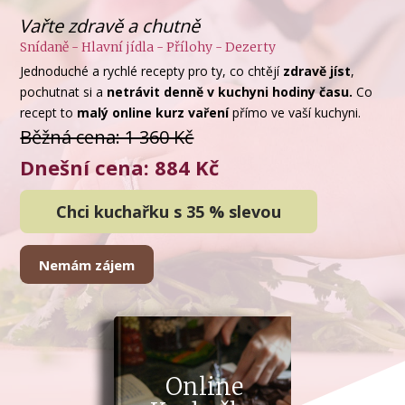
Vařte zdravě a chutně
Snídaně - Hlavní jídla - Přílohy - Dezerty
Jednoduché a rychlé recepty pro ty, co chtějí
zdravě jíst
,
pochutnat si a
netrávit denně v kuchyni hodiny času.
Co
recept to
malý online kurz vaření
přímo ve vaší kuchyni.
Běžná cena: 1 360 Kč
Dnešní cena: 884 Kč
Chci kuchařku s 35 % slevou
Nemám zájem
Online