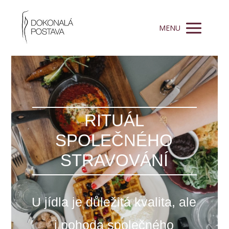
MENU
RITUÁL
SPOLEČNÉHO
STRAVOVÁNÍ
U jídla je důležitá kvalita, ale
i pohoda společného