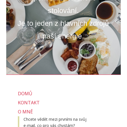
stolování.
Je to jeden z hlavních zdrojů
naší energie.
DOMŮ
KONTAKT
O MNĚ
Chcete vědět mezi prvními na svůj
e-mail, co pro vás chystám?