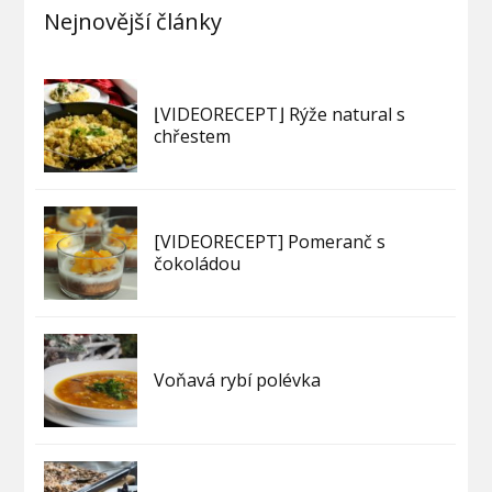
Nejnovější články
⌊VIDEORECEPT⌋ Rýže natural s
chřestem
[VIDEORECEPT] Pomeranč s
čokoládou
Voňavá rybí polévka