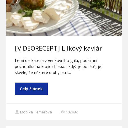
⌊VIDEORECEPT⌋ Lilkový kaviár
Letní delikatesa z venkovního grilu, podzimní
pochoutka na krajíc chleba. I když je po létě, je
skvělé, že některé druhy letní...
Celý článek
Monika Hemerová
10248x