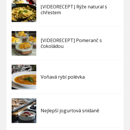
⌊VIDEORECEPT⌋ Rýže natural s
chřestem
[VIDEORECEPT] Pomeranč s
čokoládou
Voňavá rybí polévka
Nejlepší jogurtová snídaně