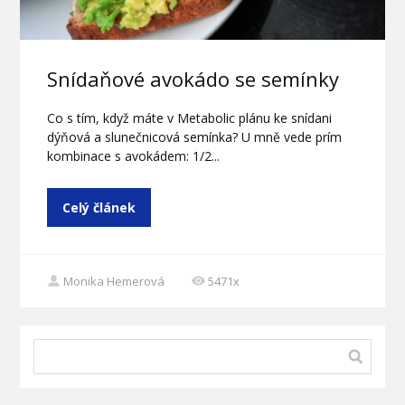
Snídaňové avokádo se semínky
Co s tím, když máte v Metabolic plánu ke snídani
dýňová a slunečnicová semínka? U mně vede prím
kombinace s avokádem: 1/2...
Celý článek
Monika Hemerová
5471x