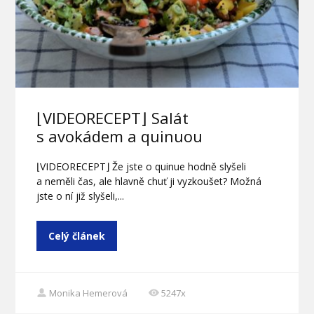
⌊VIDEORECEPT⌋ Salát
s avokádem a quinuou
⌊VIDEORECEPT⌋ Že jste o quinue hodně slyšeli
a neměli čas, ale hlavně chuť ji vyzkoušet? Možná
jste o ní již slyšeli,...
Celý článek
Monika Hemerová
5247x