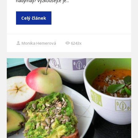
nadýmají? Vyzkoušejte je...
Celý článek
Monika Hemerová
6243x