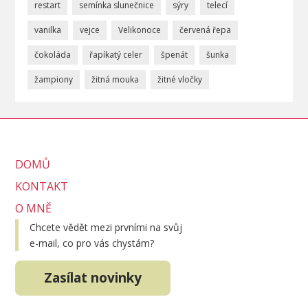
restart
semínka slunečnice
sýry
telecí
vanilka
vejce
Velikonoce
červená řepa
čokoláda
řapíkatý celer
špenát
šunka
žampiony
žitná mouka
žitné vločky
DOMŮ
KONTAKT
O MNĚ
Chcete vědět mezi prvními na svůj
e-mail, co pro vás chystám?
Zasílat novinky