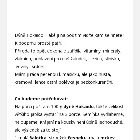
Dýně Hokaido. Také ji na podzim vidíte kam se hnete?
K podzimu prostě patří….
Příroda to opět dokonale zařídila: vitamíny, minerály,
vláknina, pohlazení pro náš žaludek, slezinu, slinivku,
ledviny i srdce.
Mám ji ráda pečenou k masíčku, ale jako hustá,
krémová, lehce ostrá polévka je bezkonkurenční.
Co budeme potřebovat:
Na porci počítám 100 g
dýně Hokaido
, takže velikost
většího jablka vystačí na 3 porce. Semínka vydlabeme,
neloupeme. Krájení na kousky není úplně jednoduché,
ale výsledek za to stojí!
1 malá
šalotka
, stroužek
česneku
, malá
mrkev