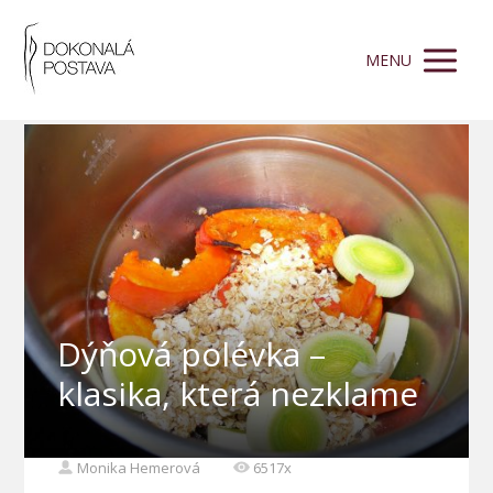
MENU
Dýňová polévka –
klasika, která nezklame
Monika Hemerová
6517x