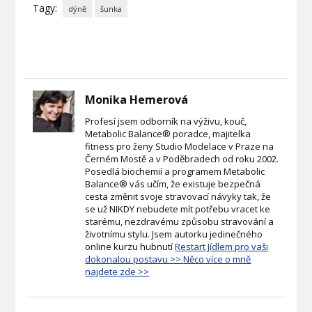
Tagy:
dýně
šunka
Monika Hemerová
Profesí jsem odborník na výživu, kouč,
Metabolic Balance® poradce, majitelka
fitness pro ženy Studio Modelace v Praze na
Černém Mostě a v Poděbradech od roku 2002.
Posedlá biochemií a programem Metabolic
Balance® vás učím, že existuje bezpečná
cesta změnit svoje stravovací návyky tak, že
se už NIKDY nebudete mít potřebu vracet ke
starému, nezdravému způsobu stravování a
životnímu stylu. Jsem autorku jedinečného
online kurzu hubnutí
Restart Jídlem pro vaši
dokonalou postavu >>
Něco více o mně
najdete zde >>