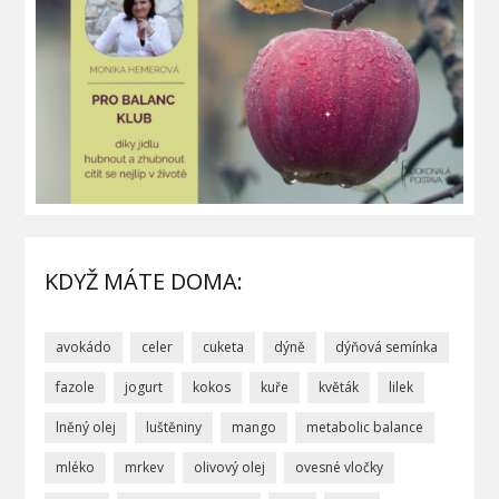
KDYŽ MÁTE DOMA:
avokádo
celer
cuketa
dýně
dýňová semínka
fazole
jogurt
kokos
kuře
květák
lilek
lněný olej
luštěniny
mango
metabolic balance
mléko
mrkev
olivový olej
ovesné vločky