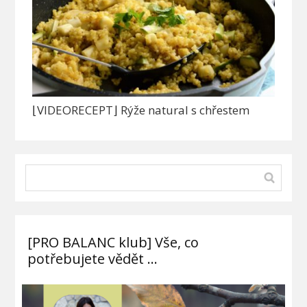
⌊VIDEORECEPT⌋ Rýže natural s chřestem
[PRO BALANC klub] Vše, co
potřebujete vědět …