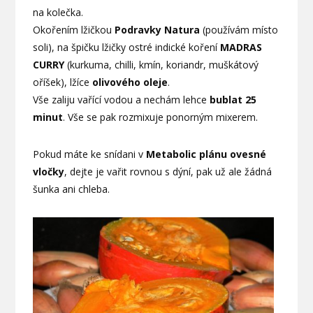
na kolečka.
Okořením lžičkou
Podravky Natura
(používám místo
soli), na špičku lžičky ostré indické koření
MADRAS
CURRY
(kurkuma, chilli, kmín, koriandr, muškátový
oříšek), lžíce
olivového oleje
.
Vše zaliju vařící vodou a nechám lehce
bublat 25
minut
. Vše se pak rozmixuje ponorným mixerem.
Pokud máte ke snídani v
Metabolic plánu ovesné
vločky
, dejte je vařit rovnou s dýní, pak už ale žádná
šunka ani chleba.