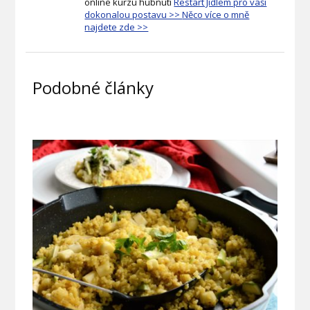
online kurzu hubnutí
Restart Jídlem pro vaši
dokonalou postavu >>
Něco více o mně
najdete zde >>
Podobné články