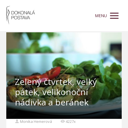
MENU
Zelený čtvrtek, velký
pátek, velikonoční
nádivka a beránek
Monika Hemerová
4227x