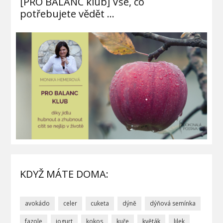
[PRO BALANC klub] Vše, co
potřebujete vědět …
KDYŽ MÁTE DOMA:
avokádo
celer
cuketa
dýně
dýňová semínka
fazole
jogurt
kokos
kuře
květák
lilek