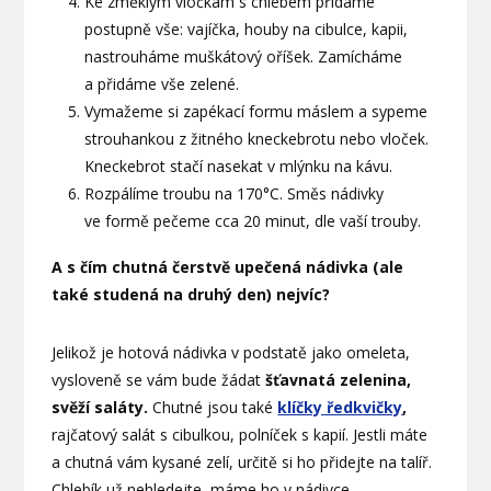
Ke změklým vločkám s chlebem přidáme
postupně vše: vajíčka, houby na cibulce, kapii,
nastrouháme muškátový oříšek. Zamícháme
a přidáme vše zelené.
Vymažeme si zapékací formu máslem a sypeme
strouhankou z žitného kneckebrotu nebo vloček.
Kneckebrot stačí nasekat v mlýnku na kávu.
Rozpálíme troubu na 170°C. Směs nádivky
ve formě pečeme cca 20 minut, dle vaší trouby.
A s čím chutná čerstvě upečená nádivka (ale
také studená na druhý den) nejvíc?
Jelikož je hotová nádivka v podstatě jako omeleta,
vysloveně se vám bude žádat
šťavnatá zelenina,
svěží saláty.
Chutné jsou také
klíčky ředkvičky
,
rajčatový salát s cibulkou, polníček s kapií. Jestli máte
a chutná vám kysané zelí, určitě si ho přidejte na talíř.
Chlebík už nehledejte, máme ho v nádivce.