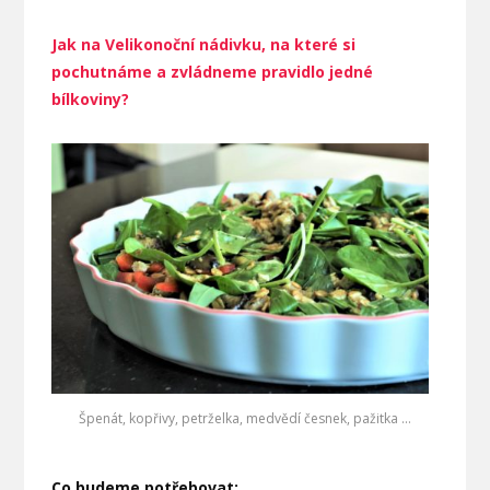
Jak na Velikonoční nádivku, na které si
pochutnáme a zvládneme pravidlo jedné
bílkoviny?
Špenát, kopřivy, petrželka, medvědí česnek, pažitka …
Co budeme potřebovat: