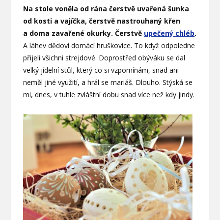
Na stole voněla od rána čerstvě uvařená šunka
od kosti a vajíčka, čerstvě nastrouhaný křen
a doma zavařené okurky. Čerstvě
upečený chléb
.
A láhev dědovi domácí hruškovice. To když odpoledne
přijeli všichni strejdové. Doprostřed obýváku se dal
velký jídelní stůl, který co si vzpomínám, snad ani
neměl jiné využití, a hrál se mariáš. Dlouho. Stýská se
mi, dnes, v tuhle zvláštní dobu snad více než kdy jindy.