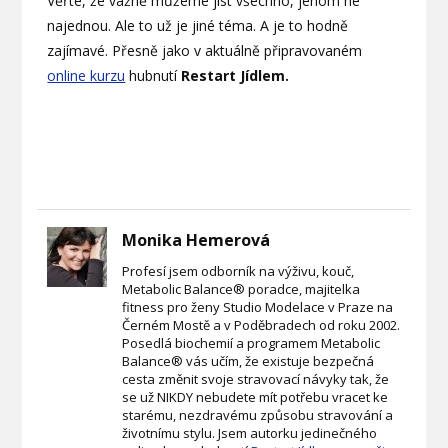
Věřte, že vážně můžeme jíst všechno, jenom ne
najednou. Ale to už je jiné téma. A je to hodně
zajímavé. Přesně jako v aktuálně připravovaném
online kurzu
hubnutí
Restart Jídlem.
Monika Hemerová
Profesí jsem odborník na výživu, kouč,
Metabolic Balance® poradce, majitelka
fitness pro ženy Studio Modelace v Praze na
Černém Mostě a v Poděbradech od roku 2002.
Posedlá biochemií a programem Metabolic
Balance® vás učím, že existuje bezpečná
cesta změnit svoje stravovací návyky tak, že
se už NIKDY nebudete mít potřebu vracet ke
starému, nezdravému způsobu stravování a
životnímu stylu. Jsem autorku jedinečného