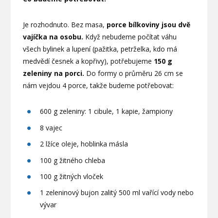
Je rozhodnuto. Bez masa,
porce bílkoviny jsou dvě
vajíčka na osobu.
Když nebudeme počítat váhu
všech bylinek a lupení (pažitka, petrželka, kdo má
medvědí česnek a kopřivy), potřebujeme
150 g
zeleniny na porci.
Do formy o průměru 26 cm se
nám vejdou 4 porce, takže budeme potřebovat:
600 g zeleniny: 1 cibule, 1 kapie, žampiony
8 vajec
2 lžíce oleje, hoblinka másla
100 g žitného chleba
100 g žitných vloček
1 zeleninový bujon zalitý 500 ml vařící vody nebo
vývar