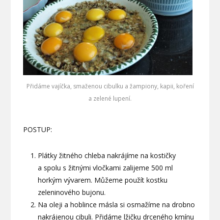
Přidáme vajíčka, smaženou cibulku a žampiony, kapii, koření
a zelené lupení.
POSTUP:
Plátky žitného chleba nakrájíme na kostičky
a spolu s žitnými vločkami zalijeme 500 ml
horkým vývarem. Můžeme použít kostku
zeleninového bujonu.
Na oleji a hoblince másla si osmažíme na drobno
nakrájenou cibuli. Přidáme lžičku drceného kmínu