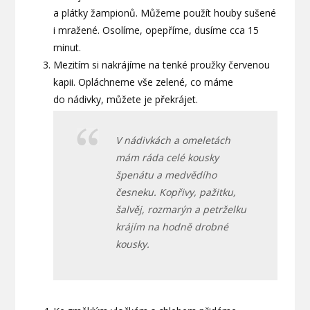
a plátky žampionů. Můžeme použít houby sušené
i mražené. Osolíme, opepříme, dusíme cca 15
minut.
Mezitím si nakrájíme na tenké proužky červenou
kapii. Opláchneme vše zelené, co máme
do nádivky, můžete je překrájet.
V nádivkách a omeletách
mám ráda celé kousky
špenátu a medvědího
česneku. Kopřivy, pažitku,
šalvěj, rozmarýn a petrželku
krájím na hodně drobné
kousky.