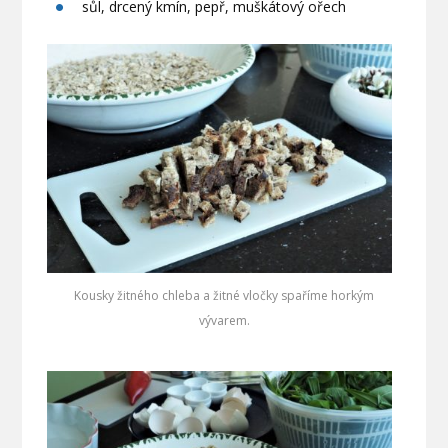
sůl, drcený kmín, pepř, muškátový ořech
Kousky žitného chleba a žitné vločky spaříme horkým
vývarem.