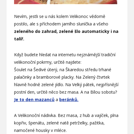
Nevím, jestli se u nás kolem Velikonoc vědomě
postilo, ale s příchodem jarního sluníčka a všeho
zeleného do zahrad, zelené šlo automaticky i na
talíř.
Když budete hledat na internetu nejznámější tradiční
velikonoční pokrmy, určitě najdete:
Šoulet na Šedivé úterý, na Škaredou středu trhané
palačinky a bramborové placky. Na Zelený čtvrtek
hlavně hodně zelené jídlo. Na Velký pátek, nejpřísnější
postní den, určitě něco bez masa. A na Bílou sobotu?
Je to den mazanců
a
beránků.
A Velikonoční nádivka. Bez masa, z hub a vajíček, plna
kopřiv, špenátu, zelené natě petrželky, pažitka,
namočené housky v mléce.