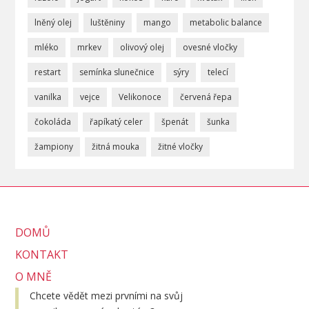
lněný olej
luštěniny
mango
metabolic balance
mléko
mrkev
olivový olej
ovesné vločky
restart
semínka slunečnice
sýry
telecí
vanilka
vejce
Velikonoce
červená řepa
čokoláda
řapíkatý celer
špenát
šunka
žampiony
žitná mouka
žitné vločky
DOMŮ
KONTAKT
O MNĚ
Chcete vědět mezi prvními na svůj